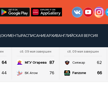
ДОКУМЕНТЫ
РАСПИСАНИЕ
АРХИВ
АНГЛИЙСКАЯ ВЕРСИЯ
шен
сб, 09 мая завершен
сб, 09 мая завершен
64
87
62
МГУ Огарева
Сияжар
44
76
66
БК Атом
Fanzone