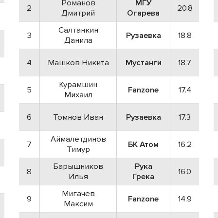
Романов
МГУ
2
20.8
Дмитрий
Огарева
Салтанкин
3
Рузаевка
18.8
Данила
4
Машков Никита
Мустанги
18.7
Курамшин
5
Fanzone
17.4
Михаил
6
Томнов Иван
Рузаевка
17.3
Аймалетдинов
7
БК Атом
16.2
Тимур
Барышников
Рука
8
16.0
Илья
Грека
Мигачев
9
Fanzone
14.9
Максим