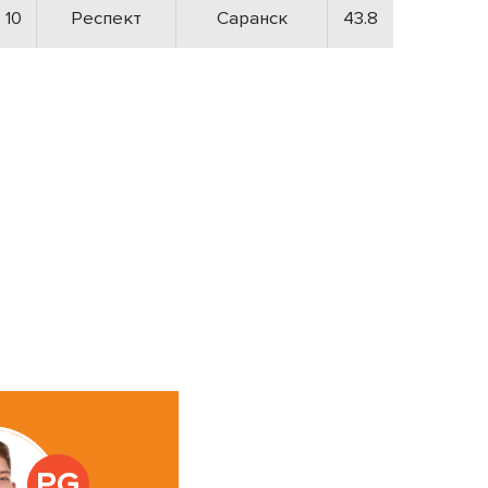
10
Респект
Саранск
43.8
PG