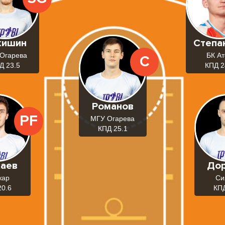
кишин
Степа
Огарева
БК А
C
Д 23.5
КПД 2
Романов
PF
МГУ Огарева
КПД 25.1
аев
До
жар
Си
20.6
КПД