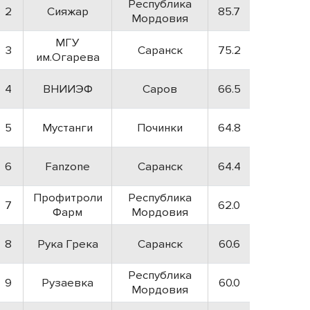
Республика
2
Сияжар
85.7
Мордовия
МГУ
3
Саранск
75.2
им.Огарева
4
ВНИИЭФ
Саров
66.5
5
Мустанги
Починки
64.8
6
Fanzone
Саранск
64.4
Профитроли
Республика
7
62.0
Фарм
Мордовия
8
Рука Грека
Саранск
60.6
Республика
9
Рузаевка
60.0
Мордовия