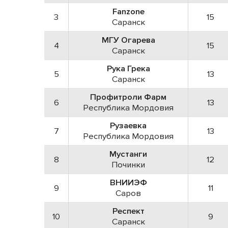
Fanzone
3
15
Саранск
МГУ Огарева
4
15
Саранск
Рука Грека
5
13
Саранск
Профитроли Фарм
6
13
Республика Мордовия
Рузаевка
7
13
Республика Мордовия
Мустанги
8
12
Починки
ВНИИЭФ
9
11
Саров
Респект
10
9
Саранск