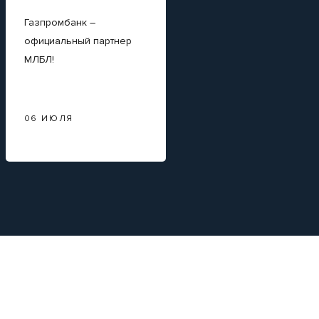
Газпромбанк –
Вайлдкард на
официальный партнер
Суперфинал МЛБЛ.
МЛБЛ!
Готовы его забрать?
06 ИЮЛЯ
23 ИЮНЯ