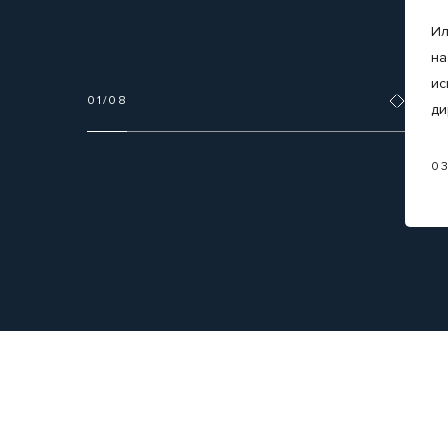
Ил
на
ис
01
/
08
ди
0