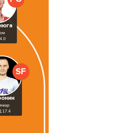
нюга
том
4.0
SF
ронин
яжар
 17.4