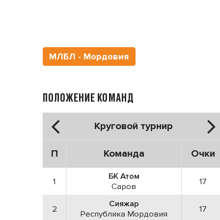
МЛБЛ - Мордовия
ПОЛОЖЕНИЕ КОМАНД
Круговой турнир
П
Команда
Очки
БК Атом
1
17
Саров
Сияжар
2
17
Республика Мордовия