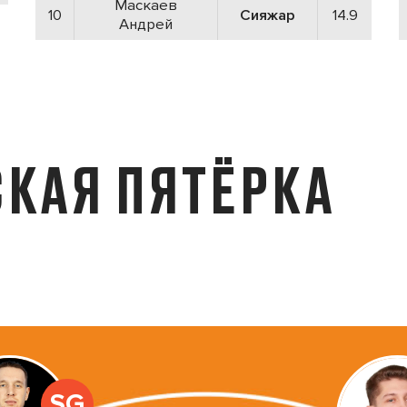
Маскаев
10
Сияжар
14.9
Андрей
КАЯ ПЯТЁРКА
SG