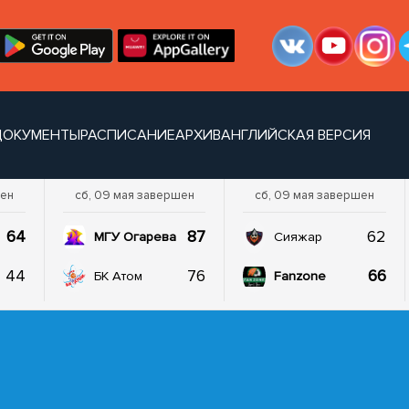
ДОКУМЕНТЫ
РАСПИСАНИЕ
АРХИВ
АНГЛИЙСКАЯ ВЕРСИЯ
шен
сб, 09 мая завершен
сб, 09 мая завершен
64
87
62
МГУ Огарева
Сияжар
44
76
66
БК Атом
Fanzone