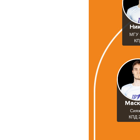
Ни
МГУ 
КП
Маск
Сия
КПД 