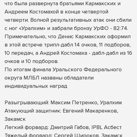
что была развернута братьями Кармакских и
Андреем Костомахой в конце четвертой
четверти. Волной результативных атак они сбили
с ног «Уралхим» и забрали бронзу УрФО - 82:74.
Примечательно, что Денис Кармакских оформил
в этой встрече трипл-дабл 14 очков, 11 подборов,
10 передач, а Андрей Костомаха - дабл-дабл из 16
очков и 10 подборов.
По итогам финала Уральского Федерального
округа МЛБЛ названы обладатели
индивидуальных наград
Разыгрывающий: Максим Петренко, Уралхим
Атакующий защитник: Евгений Макаренков,
Закамск
Легкий форвард: Дмитрий Габов, IPBL Асбест
Тяжелый форвард: Сергей Широков, Закамск