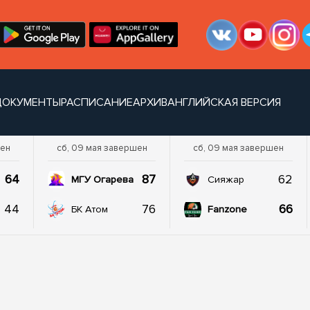
ДОКУМЕНТЫ
РАСПИСАНИЕ
АРХИВ
АНГЛИЙСКАЯ ВЕРСИЯ
шен
сб, 09 мая завершен
сб, 09 мая завершен
64
87
62
МГУ Огарева
Сияжар
44
76
66
БК Атом
Fanzone