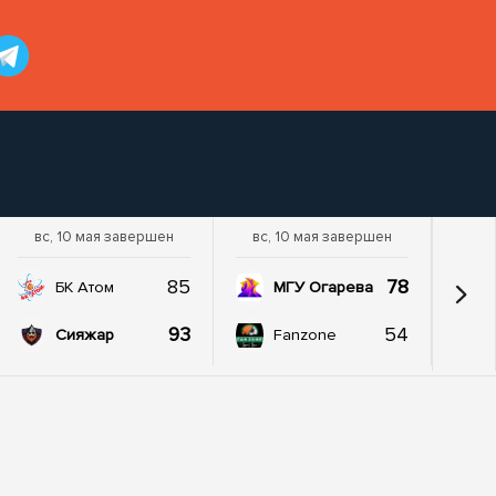
вс, 10 мая завершен
вс, 10 мая завершен
85
78
БК Атом
МГУ Огарева
93
54
Сияжар
Fanzone